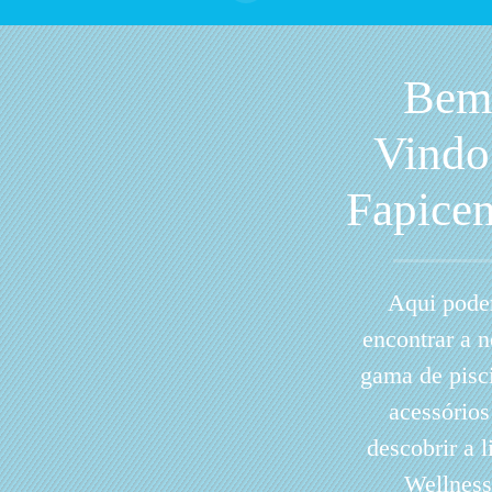
Bem
Vindo
Fapicen
Aqui pode
encontrar a 
gama de pisc
acessórios
descobrir a l
Wellness